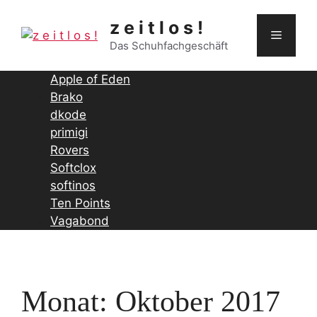
Zum
z e i t l o s !
Inhalt
Menü
springen
Das Schuhfachgeschäft
Apple of Eden
Brako
dkode
primigi
Rovers
Softclox
softinos
Ten Points
Vagabond
Monat:
Oktober 2017