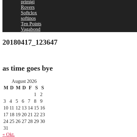
primigi
Rovers
Softclox
softinos
Ten Points
Vagabond
20180417_123647
as time goes bye
August 2026
M
D
M
D
F
S
S
1
2
3
4
5
6
7
8
9
10
11
12
13
14
15
16
17
18
19
20
21
22
23
24
25
26
27
28
29
30
31
« Okt.