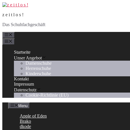
Zum
Inhalt
z e i t l o s !
springen
Das Schuhfachgeschäft
Menü
Menü
Startseite
Unser Angebot
Damenschuhe
Herrenschuhe
Kinderschuhe
Kontakt
Impressum
Datenschutz
Cookie-Richtlinie (EU)
Menu
Apple of Eden
Brako
dkode